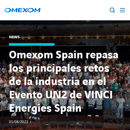
Sobre Omexom
NEWS
Expertises
Search
Omexom Spain repasa
for:
RSC
los principales retos
de la industria en el
Transición energética
Evento UN2 de VINCI
Noticias
Energies Spain
Nuestra red
01/08/2023
Contacto