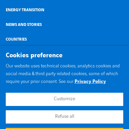
ENERGY TRANSITION
NEWS AND STORIES
COUNTRIES
CONTACT
Cookies preference
Our website uses technical cookies, analytics cookies and
linkedin
instagram
twitter
youtube
social media & third party related cookies, some of which
require your prior consent. See our
Privacy Policy
Customize
Contacto
Aviso legal
Política de privacidad
Refuse all
Accesibilidad
Sistema Interno de Información