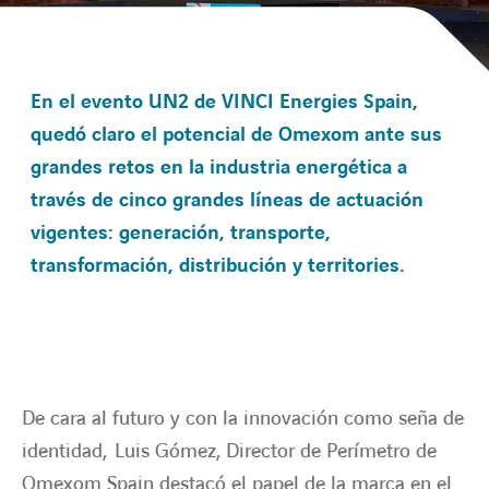
Sobre Omexom
En el evento UN2 de VINCI Energies Spain,
Expertises
quedó claro el potencial de Omexom ante sus
grandes retos en la industria energética a
RSC
través de cinco grandes líneas de actuación
vigentes: generación, transporte,
Transición energética
transformación, distribución y territories.
Noticias
Nuestra red
De cara al futuro y con la innovación como seña de
Contacto
identidad, Luis Gómez, Director de Perímetro de
Omexom Spain destacó
el papel de la marca en el
twitter
linkedin
instagram
youtube